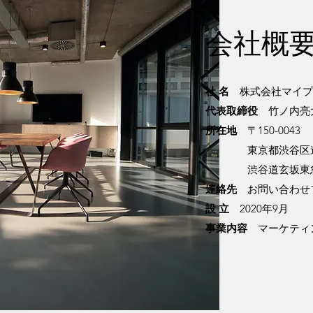
会社概
社 名
株式会社マイプ
代表取締役
竹ノ内亮
所在地
〒150-0043
東京都渋谷区道玄坂
渋谷道玄坂東急ビ
連絡先
お問い合わせ
設 立
2020年9月
事業内容
マーケティ