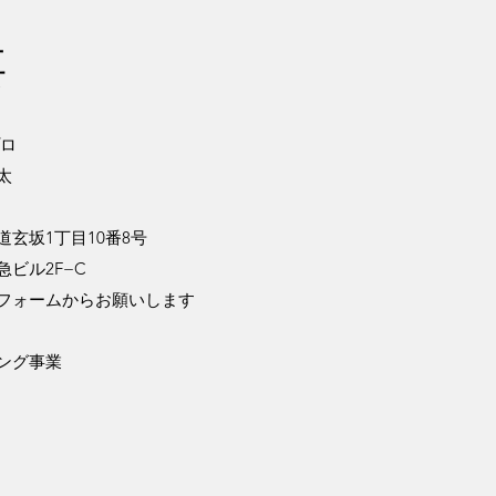
要
ロ
太
1丁目10番8号
ル2F−C
フォームからお願いします
ング事業