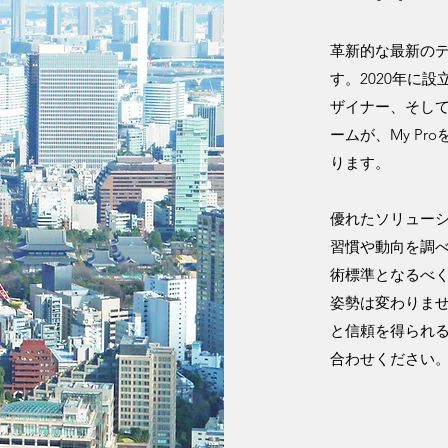
革新的な最新の
す。2020年に
ザイナー、そし
ームが、My P
ります。
優れたソリュー
習慣や動向を調
術標準となるべ
姿勢は変わりま
と信頼を得られ
合わせください